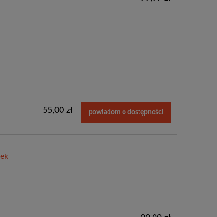
55,00 zł
powiadom o dostępności
wek