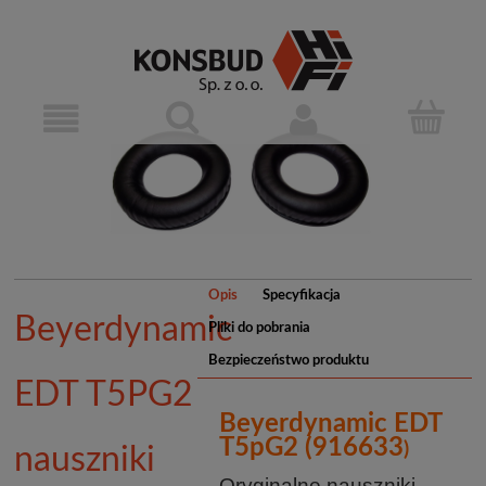
Opis
Specyfikacja
Beyerdynamic
Pliki do pobrania
Bezpieczeństwo produktu
EDT T5PG2
Beyerdynamic EDT
T5pG2 (916633
)
nauszniki
Oryginalne nauszniki -