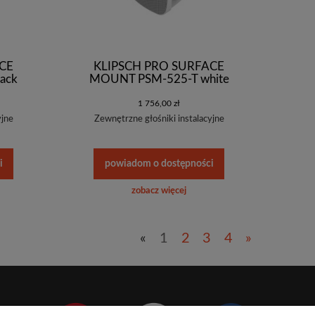
CE
KLIPSCH PRO SURFACE
ack
MOUNT PSM-525-T white
1 756,00 zł
yjne
Zewnętrzne głośniki instalacyjne
i
powiadom o dostępności
zobacz więcej
«
1
2
3
4
»