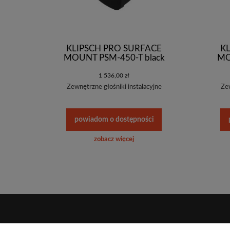
KLIPSCH PRO SURFACE
K
MOUNT PSM-450-T black
MO
1 536,00 zł
Zewnętrzne głośniki instalacyjne
Zew
powiadom o dostępności
zobacz więcej