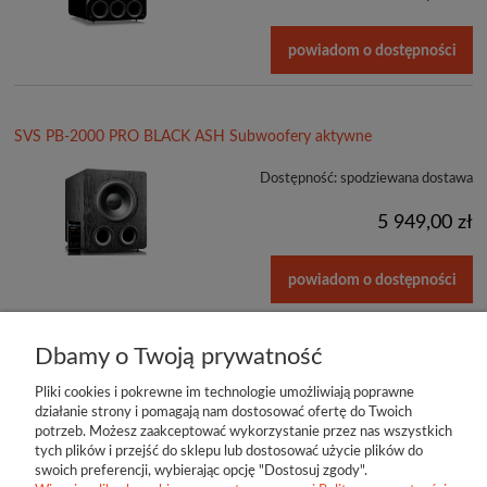
powiadom o dostępności
SVS PB-2000 PRO BLACK ASH Subwoofery aktywne
Dostępność:
spodziewana dostawa
5 949,00 zł
powiadom o dostępności
«
1
2
3
»
Dbamy o Twoją prywatność
Pliki cookies i pokrewne im technologie umożliwiają poprawne
działanie strony i pomagają nam dostosować ofertę do Twoich
potrzeb. Możesz zaakceptować wykorzystanie przez nas wszystkich
tych plików i przejść do sklepu lub dostosować użycie plików do
swoich preferencji, wybierając opcję "Dostosuj zgody".