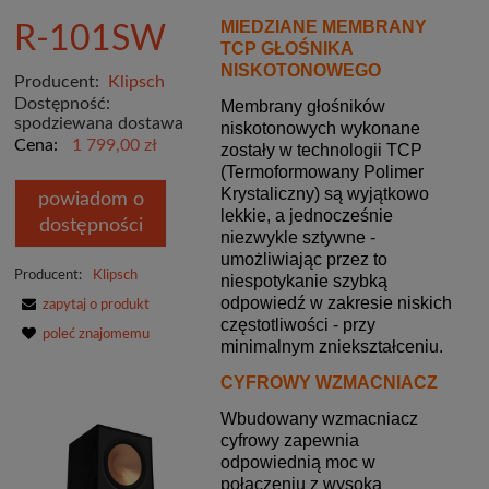
MIEDZIANE MEMBRANY
R-101SW
TCP GŁOŚNIKA
NISKOTONOWEGO
Producent:
Klipsch
Dostępność:
Membrany głośników
spodziewana dostawa
niskotonowych wykonane
Cena:
1 799,00 zł
zostały w technologii TCP
(Termoformowany Polimer
Krystaliczny) są wyjątkowo
powiadom o
lekkie, a jednocześnie
dostępności
niezwykle sztywne -
umożliwiając przez to
Producent:
Klipsch
niespotykanie szybką
odpowiedź w zakresie niskich
zapytaj o produkt
częstotliwości - przy
poleć znajomemu
minimalnym zniekształceniu.
CYFROWY WZMACNIACZ
Wbudowany wzmacniacz
cyfrowy zapewnia
odpowiednią moc w
połączeniu z wysoką