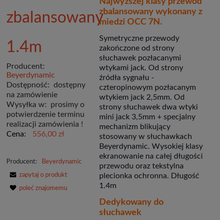
Najwyższej klasy przewód
zbalansowany wykonany z
zbalansowany
miedzi OCC 7N.
Symetryczne przewody
1.4m
zakończone od strony
słuchawek pozłacanymi
Producent:
wtykami jack. Od strony
Beyerdynamic
źródła sygnału -
Dostępność:
dostępny
czteropinowym pozłacanym
na zamówienie
wtykiem jack 2,5mm. Od
Wysyłka w:
prosimy o
strony słuchawek dwa wtyki
potwierdzenie terminu
mini jack 3,5mm + specjalny
realizacji zamówienia !
mechanizm blikujący
Cena:
556,00 zł
stosowany w słuchawkach
Beyerdynamic. Wysokiej klasy
ekranowanie na całej długości
Producent:
Beyerdynamic
przewodu oraz tekstylna
zapytaj o produkt
plecionka ochronna. Długość
1.4m
poleć znajomemu
Dedykowany do
słuchawek