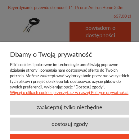
Beyerdynamic przewód do modeli T1 T5 oraz Amiron Home 3.0m
657,00 zł
powiadom o
dostępności
Dbamy o Twoją prywatność
Pliki cookies i pokrewne im technologie umożliwiają poprawne
działanie strony i pomagają nam dostosować ofertę do Twoich
potrzeb. Możesz zaakceptować wykorzystanie przez nas wszystkich
tych plików i przejść do sklepu lub dostosować użycie plików do
swoich preferencji, wybierając opcję "Dostosuj zgody".
Więcej o plikach cookies przeczytasz w naszej Polityce prywatności.
zaakceptuj tylko niezbędne
Przydatne linki
Producenci
O firmie
Regulamin
Twoje konto
Jamo
Bl
Kontakt
Polityka prywatności
Twój koszyk
Techlink
D
dostosuj zgody
Aktualności
Klipsch
Be