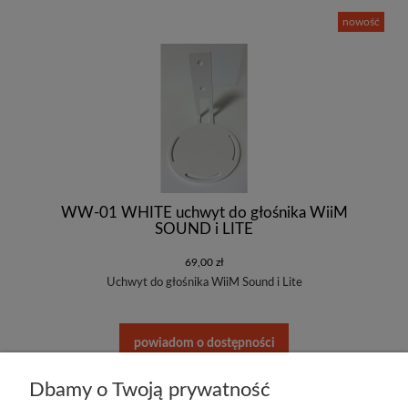
nowość
WW-01 WHITE uchwyt do głośnika WiiM
SOUND i LITE
69,00 zł
Uchwyt do głośnika WiiM Sound i Lite
powiadom o dostępności
Dbamy o Twoją prywatność