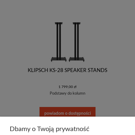
KLIPSCH KS-28 SPEAKER STANDS
1 799,00 zł
Podstawy do kolumn
powiadom o dostępności
Dbamy o Twoją prywatność