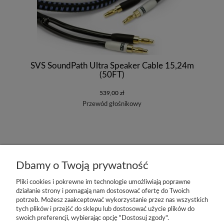
SVS SoundPath Ultra Speaker Cable 15,24m
(50FT)
539,00 zł
Przewód głośnikowy
«
1
2
3
4
»
Dbamy o Twoją prywatność
Pliki cookies i pokrewne im technologie umożliwiają poprawne
działanie strony i pomagają nam dostosować ofertę do Twoich
potrzeb. Możesz zaakceptować wykorzystanie przez nas wszystkich
tych plików i przejść do sklepu lub dostosować użycie plików do
swoich preferencji, wybierając opcję "Dostosuj zgody".