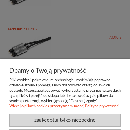
TechLink 711215
93,00 zł
Dbamy o Twoją prywatność
Pliki cookies i pokrewne im technologie umożliwiają poprawne
działanie strony i pomagają nam dostosować ofertę do Twoich
potrzeb. Możesz zaakceptować wykorzystanie przez nas wszystkich
tych plików i przejść do sklepu lub dostosować użycie plików do
swoich preferencji, wybierając opcję "Dostosuj zgody".
Więcej o plikach cookies przeczytasz w naszej Polityce prywatności.
zaakceptuj tylko niezbędne
Przydatne linki
Producenci
O firmie
Regulamin
Twoje konto
Jamo
Bl