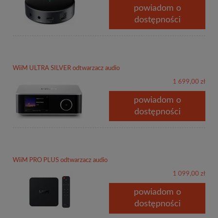
powiadom o
dostępności
WiiM ULTRA SILVER odtwarzacz audio
1 699,00 zł
powiadom o
dostępności
WiiM PRO PLUS odtwarzacz audio
1 099,00 zł
powiadom o
dostępności