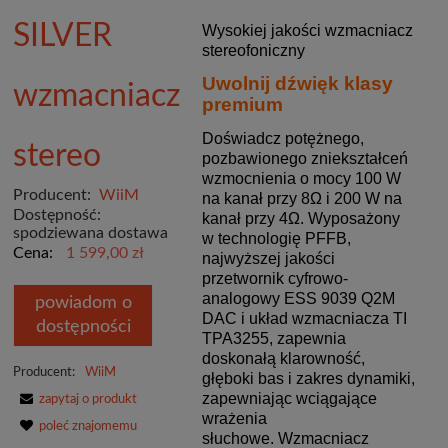
SILVER
Wysokiej jakości wzmacniacz
stereofoniczny
Uwolnij dźwięk klasy
wzmacniacz
premium
Doświadcz potężnego,
stereo
pozbawionego zniekształceń
wzmocnienia o mocy 100 W
Producent:
WiiM
na kanał przy 8Ω i 200 W na
Dostępność:
kanał przy 4Ω. Wyposażony
spodziewana dostawa
w technologię PFFB,
Cena:
1 599,00 zł
najwyższej jakości
przetwornik cyfrowo-
analogowy ESS 9039 Q2M
powiadom o
DAC i układ wzmacniacza TI
dostępności
TPA3255, zapewnia
doskonałą klarowność,
Producent:
WiiM
głęboki bas i zakres dynamiki,
zapewniając wciągające
zapytaj o produkt
wrażenia
poleć znajomemu
słuchowe. Wzmacniacz