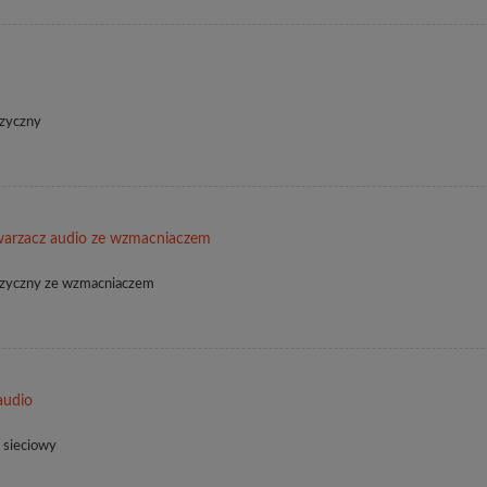
uzyczny
arzacz audio ze wzmacniaczem
muzyczny ze wzmacniaczem
audio
 sieciowy