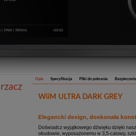
Opis
Specyfikacja
Pliki do pobrania
Bezpieczeń
rzacz
WiiM ULTRA DARK GREY
Elegancki design, doskonała konst
Doświadcz wyjątkowego dźwięku dzięki nas
obudowie, wyposażonemu w 3,5-calowy, szkl