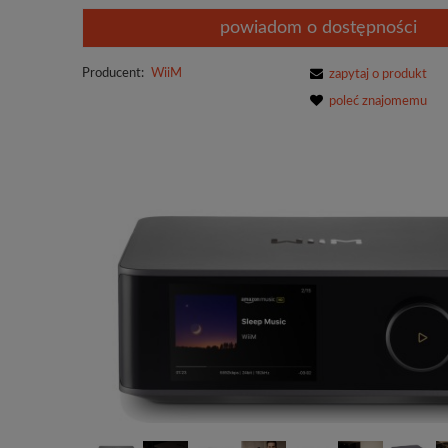
powiadom o dostępności
Producent:
WiiM
zapytaj o produkt
poleć znajomemu