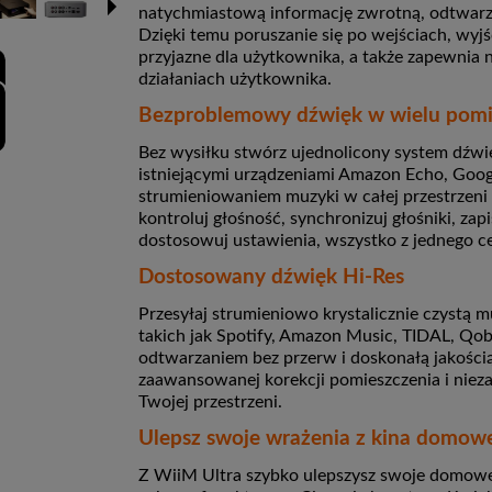
natychmiastową informację zwrotną, odtwarza
Dzięki temu poruszanie się po wejściach, wyjśc
przyjazne dla użytkownika, a także zapewnia
działaniach użytkownika.
Bezproblemowy dźwięk w wielu pomi
Bez wysiłku stwórz ujednolicony system dźw
istniejącymi urządzeniami Amazon Echo, Goog
strumieniowaniem muzyki w całej przestrzeni 
kontroluj głośność, synchronizuj głośniki, zap
dostosowuj ustawienia, wszystko z jednego c
Dostosowany dźwięk Hi-Res
Przesyłaj strumieniowo krystalicznie czystą 
takich jak Spotify, Amazon Music, TIDAL, Qobu
odtwarzaniem bez przerw i doskonałą jakości
zaawansowanej korekcji pomieszczenia i ni
Twojej przestrzeni.
Ulepsz swoje wrażenia z kina domow
Z WiiM Ultra szybko ulepszysz swoje domowe 