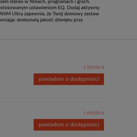
iem stereo w filmach, programach i grach.
dostosowanym ustawieniom EQ.
Dodaj aktywny
WiiM Ultra zapewnia, że Twój domowy zestaw
ewniając doskonałą jakość dźwięku przy
1 599,00 zł
powiadom o dostępności
1 699,00 zł
powiadom o dostępności