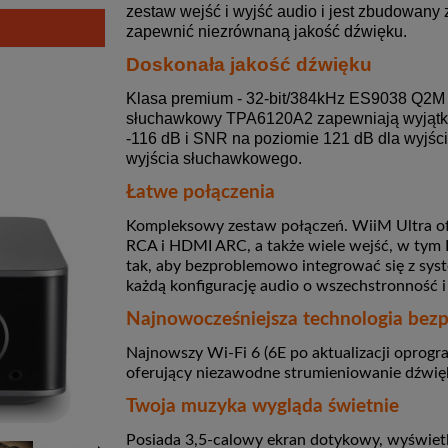
zestaw wejść i wyjść audio i jest zbudowany 
zapewnić niezrównaną jakość dźwięku.
Doskonała jakość dźwięku
Klasa premium - 32-bit/384kHz ES9038 Q2M
słuchawkowy TPA6120A2 zapewniają wyjątk
-116 dB i SNR na poziomie 121 dB dla wyjśc
wyjścia słuchawkowego.
Łatwe połączenia
Kompleksowy zestaw połączeń. WiiM Ultra of
RCA i HDMI ARC, a także wiele wejść, w tym 
tak, aby bezproblemowo integrować się z sy
każdą konfigurację audio o wszechstronność i
Najnowocześniejsza technologia be
Najnowszy Wi-Fi 6 (6E po aktualizacji oprogr
oferujący niezawodne strumieniowanie dźwię
Twoja muzyka wygląda świetnie
Posiada 3,5-calowy ekran dotykowy, wyświetl