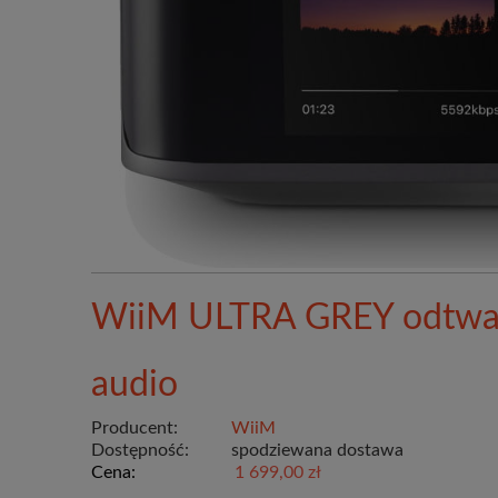
WiiM ULTRA GREY odtwa
audio
Producent:
WiiM
Dostępność:
spodziewana dostawa
Cena:
1 699,00 zł