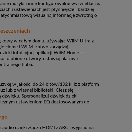
nie muzyki i inne konfigurowalne wyświetlacze.
iach i ustawieniach jest płynniejsze i bardziej
 natychmiastową wizualną informację zwrotną o
eszczeniach
iękowy w całym domu, używając WiiM Ultra z
le Home i WiiM. Łatwo zarządzaj
dzięki intuicyjnej aplikacji WiiM Home —
isuj ulubione utwory, ustawiaj alarmy i
entralnego huba.
muzykę w jakości do 24 bitów/192 kHz z platform
z lub z własnej biblioteki.
Ciesz się
ą dźwięku.
Spersonalizuj dźwięk dzięki
ezależnym ustawieniom EQ dostosowanym do
ego
audio dzięki złączu HDMI z ARC i wyjściu na