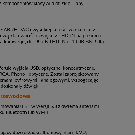
z komponentów klasy audiofilskiej - aby
 SABRE DAC i wysokiej jakości wzmacniacz
ową klarowność dźwięku z THD+N na poziomie
ia liniowego, do -99 dB THD+N i 119 dB SNR dla
eruje wyjścia USB, optyczne, koncentryczne,
RCA, Phono i optyczne.
Został zaprojektowany
stemami cyfrowymi i analogowymi, wzbogacając
 doskonały dźwięk.
zprzewodowa
amowania) i BT w wersji 5.3 z dwiema antenami
ku Bluetooth lub Wi-Fi
ający duże okładki albumów, miernik VU,