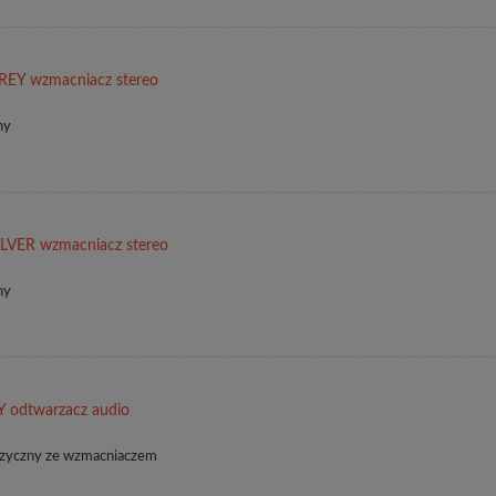
EY wzmacniacz stereo
ny
LVER wzmacniacz stereo
ny
odtwarzacz audio
muzyczny ze wzmacniaczem