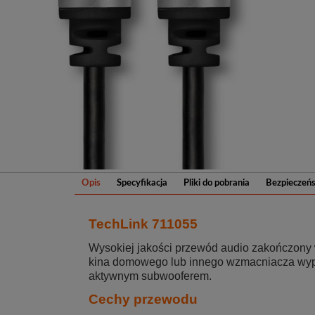
Opis
Specyfikacja
Pliki do pobrania
Bezpieczeń
TechLink 711055
Wysokiej jakości przewód audio zakończony 
kina domowego lub innego wzmacniacza wyp
aktywnym subwooferem.
Cechy przewodu