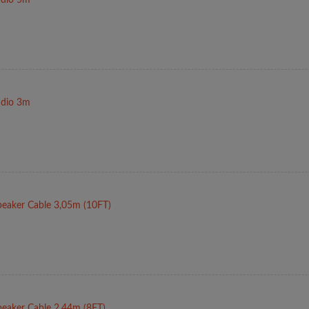
dio 3m
eaker Cable 3,05m (10FT)
eaker Cable 2,44m (8FT)