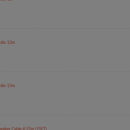
udio 12m
udio 15m
eaker Cable 4,57m (15FT)