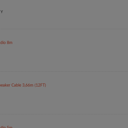
 Y
dio 8m
eaker Cable 3,66m (12FT)
dio 5m