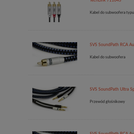
TechLink 711043
Kabel do subwoofera typu
SVS SoundPath RCA Au
Kabel do subwoofera
SVS SoundPath Ultra Sp
Przewód głośnikowy
SVS SoundPath RCA Au