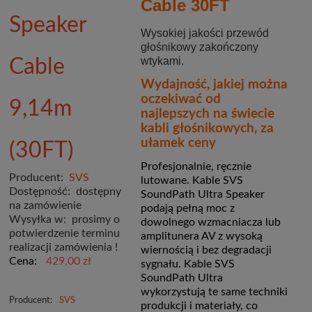
Cable 30FT
Speaker
Wysokiej jakości przewód
głośnikowy zakończony
wtykami.
Cable
Wydajność, jakiej można
oczekiwać od
9,14m
najlepszych na świecie
kabli głośnikowych, za
ułamek ceny
(30FT)
Profesjonalnie, ręcznie
Producent:
SVS
lutowane. Kable SVS
Dostępność:
dostępny
SoundPath Ultra Speaker
na zamówienie
podają pełną moc z
Wysyłka w:
prosimy o
dowolnego wzmacniacza lub
potwierdzenie terminu
amplitunera AV z wysoką
realizacji zamówienia !
wiernością i bez degradacji
Cena:
429,00 zł
sygnału. Kable SVS
SoundPath Ultra
wykorzystują te same techniki
Producent:
SVS
produkcji i materiały, co