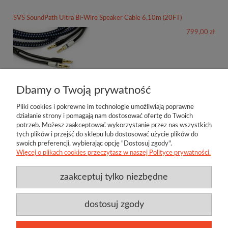
SVS SoundPath Ultra Bi-Wire Speaker Cable 6,10m (20FT)
799,00 zł
Dbamy o Twoją prywatność
Pliki cookies i pokrewne im technologie umożliwiają poprawne
działanie strony i pomagają nam dostosować ofertę do Twoich
potrzeb. Możesz zaakceptować wykorzystanie przez nas wszystkich
tych plików i przejść do sklepu lub dostosować użycie plików do
swoich preferencji, wybierając opcję "Dostosuj zgody".
Więcej o plikach cookies przeczytasz w naszej Polityce prywatności.
zaakceptuj tylko niezbędne
Przydatne linki
Producenci
O firmie
Regulamin
Twoje konto
Jamo
Bl
Kontakt
Polityka prywatności
Twój koszyk
Techlink
D
dostosuj zgody
Aktualności
Klipsch
Be