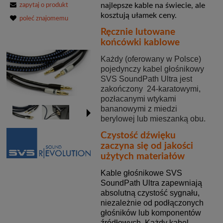
najlepsze kable na świecie, ale
zapytaj o produkt
kosztują ułamek ceny.
poleć znajomemu
Ręcznie lutowane
końcówki kablowe
Każdy (oferowany w Polsce)
pojedynczy kabel głośnikowy
SVS SoundPath Ultra jest
zakończony 24-karatowymi,
pozłacanymi wtykami
bananowymi z miedzi
berylowej lub mieszanką obu.
Czystość dźwięku
zaczyna się od jakości
użytych materiałów
Kable głośnikowe SVS
SoundPath Ultra zapewniają
absolutną czystość sygnału,
niezależnie od podłączonych
głośników lub komponentów
źródłowych. Każdy kabel