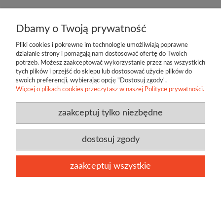
«
1
2
3
4
5
...
12
»
Dbamy o Twoją prywatność
Pliki cookies i pokrewne im technologie umożliwiają poprawne
działanie strony i pomagają nam dostosować ofertę do Twoich
potrzeb. Możesz zaakceptować wykorzystanie przez nas wszystkich
tych plików i przejść do sklepu lub dostosować użycie plików do
swoich preferencji, wybierając opcję "Dostosuj zgody".
Więcej o plikach cookies przeczytasz w naszej Polityce prywatności.
zaakceptuj tylko niezbędne
Przydatne linki
Producenci
O firmie
Regulamin
Twoje konto
Jamo
Bl
Kontakt
Polityka prywatności
Twój koszyk
Techlink
D
dostosuj zgody
Aktualności
Klipsch
Be
zaakceptuj wszystkie
pokaż pełną wersję strony
Ta witryna korzysta z plików cookies w celu realizacji
rozumiem
usług zgodnie z
polityką plików cookies.
Sklep internetowy Shoper.pl