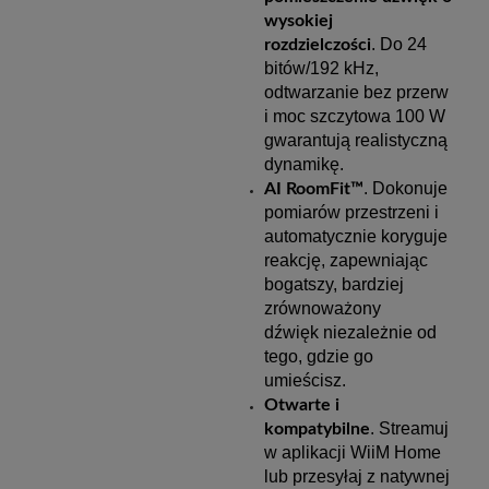
wysokiej
. Do 24
rozdzielczości
bitów/192 kHz,
odtwarzanie bez przerw
i moc szczytowa 100 W
gwarantują realistyczną
dynamikę.
. Dokonuje
AI RoomFit™
pomiarów przestrzeni i
automatycznie koryguje
reakcję, zapewniając
bogatszy, bardziej
zrównoważony
dźwięk
niezależnie od
tego, gdzie go
umieścisz.
Otwarte i
. Streamuj
kompatybilne
w aplikacji WiiM Home
lub przesyłaj z natywnej