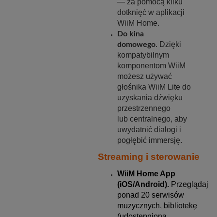
— za pomocą kilku
dotknięć w aplikacji
WiiM Home.
Do kina
. Dzięki
domowego
kompatybilnym
komponentom WiiM
możesz używać
głośnika WiiM Lite do
uzyskania dźwięku
przestrzennego
lub centralnego, aby
uwydatnić dialogi i
pogłębić immersję.
Streaming i sterowanie
WiiM Home App
(iOS/Android).
Przeglądaj
ponad 20 serwisów
muzycznych, bibliotekę
(udostępnioną