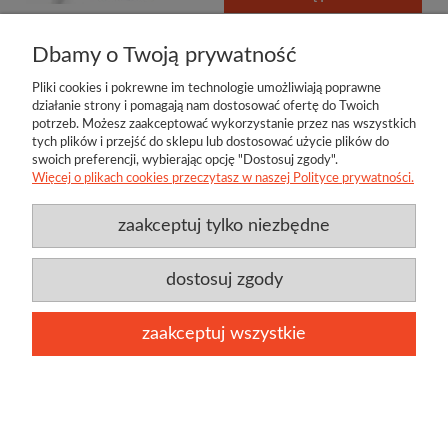
Dbamy o Twoją prywatność
Pliki cookies i pokrewne im technologie umożliwiają poprawne
działanie strony i pomagają nam dostosować ofertę do Twoich
potrzeb. Możesz zaakceptować wykorzystanie przez nas wszystkich
tych plików i przejść do sklepu lub dostosować użycie plików do
swoich preferencji, wybierając opcję "Dostosuj zgody".
Więcej o plikach cookies przeczytasz w naszej Polityce prywatności.
zaakceptuj tylko niezbędne
Przydatne linki
Producenci
O firmie
Regulamin
Twoje konto
Jamo
Bl
Kontakt
Polityka prywatności
Twój koszyk
Techlink
D
dostosuj zgody
Aktualności
Klipsch
Be
zaakceptuj wszystkie
pokaż pełną wersję strony
Ta witryna korzysta z plików cookies w celu realizacji
rozumiem
usług zgodnie z
polityką plików cookies.
Sklep internetowy Shoper.pl