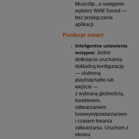
Music/itp., a następnie
wybierz WiiM Sound —
bez przełączania
aplikacji.
Funkcje smart
Inteligentne ustawienia
: Jedno
wstępne
dotknięcie uruchamia
dokładną konfigurację
— ulubioną
playlistę/radio lub
wejście —
z wybraną głośnością,
korektorem,
odtwarzaniem
losowym/powtarzaniem
i czasem trwania
odtwarzania. Uruchom z
ekranu