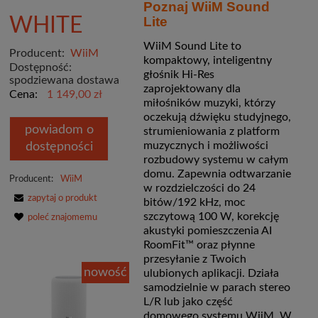
Poznaj WiiM Sound
WHITE
Lite
WiiM Sound Lite to
Producent:
WiiM
kompaktowy, inteligentny
Dostępność:
głośnik Hi-Res
spodziewana dostawa
zaprojektowany dla
Cena:
1 149,00 zł
miłośników muzyki, którzy
oczekują dźwięku studyjnego,
powiadom o
strumieniowania z platform
muzycznych i możliwości
dostępności
rozbudowy systemu w całym
domu. Zapewnia odtwarzanie
Producent:
WiiM
w rozdzielczości do 24
zapytaj o produkt
bitów/192 kHz, moc
szczytową 100 W, korekcję
poleć znajomemu
akustyki pomieszczenia AI
RoomFit™ oraz płynne
przesyłanie z Twoich
nowość
ulubionych aplikacji. Działa
samodzielnie w parach stereo
L/R lub jako część
domowego systemu WiiM. W