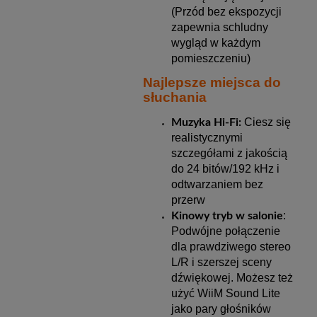
(Przód bez ekspozycji
zapewnia schludny
wygląd w każdym
pomieszczeniu)
Najlepsze miejsca do
słuchania
Ciesz się
Muzyka Hi-Fi:
realistycznymi
szczegółami z jakością
do 24 bitów/192 kHz i
odtwarzaniem bez
przerw
:
Kinowy tryb w salonie
Podwójne połączenie
dla prawdziwego stereo
L/R i szerszej sceny
dźwiękowej. Możesz też
użyć WiiM Sound Lite
jako pary głośników