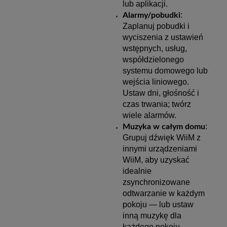
lub aplikacji.
:
Alarmy/pobudki
Zaplanuj pobudki i
wyciszenia z ustawień
wstępnych, usług,
współdzielonego
systemu domowego lub
wejścia liniowego.
Ustaw dni, głośność i
czas trwania; twórz
wiele alarmów.
:
Muzyka w całym domu
Grupuj dźwięk WiiM z
innymi urządzeniami
WiiM, aby uzyskać
idealnie
zsynchronizowane
odtwarzanie w każdym
pokoju — lub ustaw
inną muzykę dla
każdego pokoju.