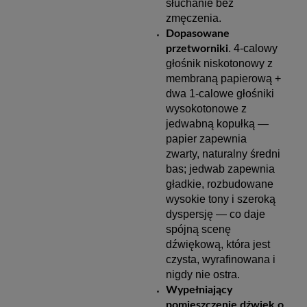
słuchanie bez
zmęczenia.
Dopasowane
. 4-calowy
przetworniki
głośnik niskotonowy z
membraną papierową +
dwa 1-calowe głośniki
wysokotonowe z
jedwabną kopułką —
papier zapewnia
zwarty, naturalny średni
bas; jedwab zapewnia
gładkie, rozbudowane
wysokie tony i szeroką
dyspersję — co daje
spójną scenę
dźwiękową, która jest
czysta, wyrafinowana i
nigdy nie ostra.
Wypełniający
pomieszczenie dźwięk o