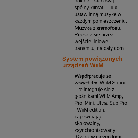
pokoje i zachowaj
spójny klimat — lub
ustaw inną muzykę w
każdym pomieszczeniu.
:
Muzyka z gramofonu
Podłącz się przez
wejście liniowe i
transmituj na cały dom.
System powiązanych
urządzeń WiiM
Współpracuje ze
: WiiM Sound
wszystkim
Lite integruje się z
głośnikami WiiM Amp,
Pro, Mini, Ultra, Sub Pro
i WiiM edition,
zapewniając
skalowalny,
zsynchronizowany
dźwięk w całym domu.