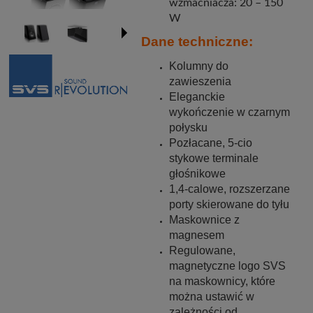
wzmacniacza: 20 – 150
W
Dane techniczne:
Kolumny do
zawieszenia
Eleganckie
wykończenie w czarnym
połysku
Pozłacane, 5-cio
stykowe terminale
głośnikowe
1,4-calowe, rozszerzane
porty skierowane do tyłu
Maskownice z
magnesem
Regulowane,
magnetyczne logo SVS
na maskownicy, które
można ustawić w
zależności od