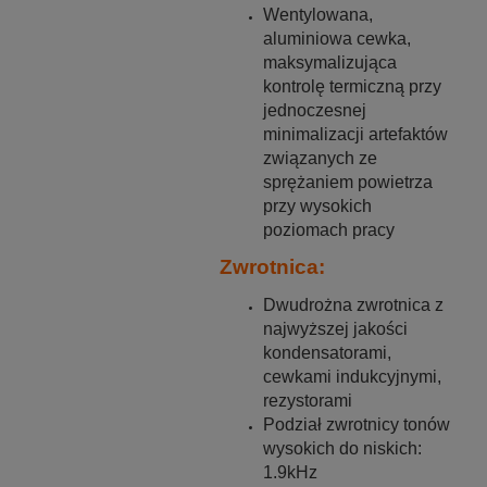
Wentylowana,
aluminiowa cewka,
maksymalizująca
kontrolę termiczną przy
jednoczesnej
minimalizacji artefaktów
związanych ze
sprężaniem powietrza
przy wysokich
poziomach pracy
Zwrotnica:
Dwudrożna zwrotnica z
najwyższej jakości
kondensatorami,
cewkami indukcyjnymi,
rezystorami
Podział zwrotnicy tonów
wysokich do niskich:
1.9kHz