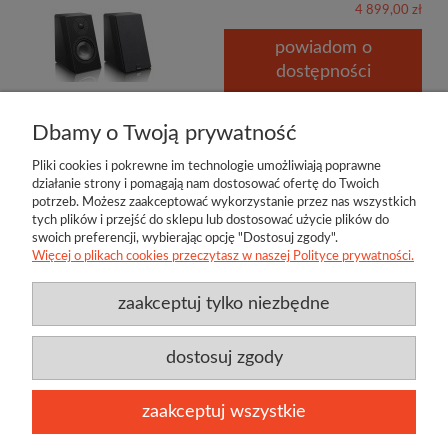
4 899,00 zł
powiadom o
dostępności
Dbamy o Twoją prywatność
Pliki cookies i pokrewne im technologie umożliwiają poprawne
działanie strony i pomagają nam dostosować ofertę do Twoich
potrzeb. Możesz zaakceptować wykorzystanie przez nas wszystkich
tych plików i przejść do sklepu lub dostosować użycie plików do
swoich preferencji, wybierając opcję "Dostosuj zgody".
Więcej o plikach cookies przeczytasz w naszej Polityce prywatności.
zaakceptuj tylko niezbędne
Przydatne linki
Producenci
O firmie
Regulamin
Twoje konto
Jamo
Bl
Kontakt
Polityka prywatności
Twój koszyk
Techlink
D
dostosuj zgody
Aktualności
Klipsch
Be
zaakceptuj wszystkie