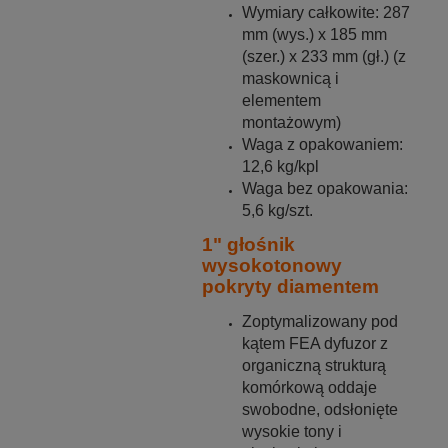
Wymiary całkowite: 287
mm (wys.) x 185 mm
(szer.) x 233 mm (gł.) (z
maskownicą i
elementem
montażowym)
Waga z opakowaniem:
12,6 kg/kpl
Waga bez opakowania:
5,6 kg/szt.
1" głośnik
wysokotonowy
pokryty diamentem
Zoptymalizowany pod
kątem FEA dyfuzor z
organiczną strukturą
komórkową oddaje
swobodne, odsłonięte
wysokie tony i