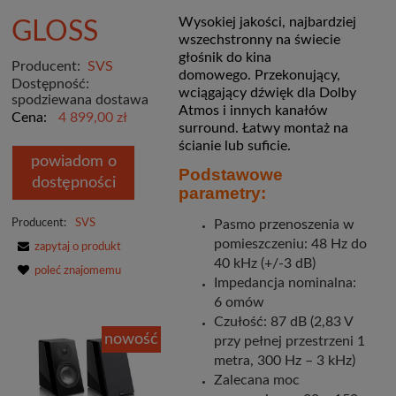
Wysokiej jakości, najbardziej
GLOSS
wszechstronny na świecie
głośnik do kina
Producent:
SVS
domowego.
Przekonujący,
Dostępność:
wciągający dźwięk dla Dolby
spodziewana dostawa
Atmos i innych kanałów
Cena:
4 899,00 zł
surround.
Łatwy montaż na
ścianie lub suficie.
powiadom o
Podstawowe
dostępności
parametry:
Producent:
SVS
Pasmo przenoszenia w
pomieszczeniu: 48 Hz do
zapytaj o produkt
40 kHz (+/-3 dB)
poleć znajomemu
Impedancja nominalna:
6 omów
Czułość: 87 dB (2,83 V
nowość
przy pełnej przestrzeni 1
metra, 300 Hz – 3 kHz)
Zalecana moc