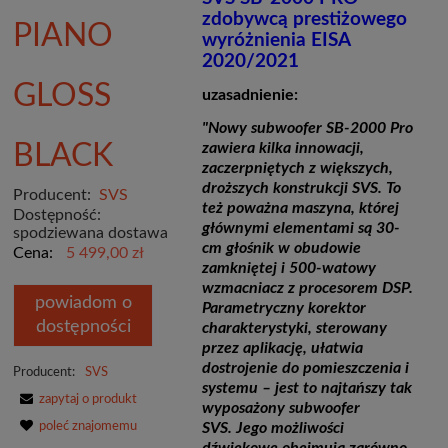
zdobywcą prestiżowego
PIANO
wyróżnienia EISA
2020/2021
GLOSS
uzasadnienie:
"Nowy subwoofer SB-2000 Pro
BLACK
zawiera kilka innowacji,
zaczerpniętych z większych,
droższych konstrukcji SVS. To
Producent:
SVS
też poważna maszyna, której
Dostępność:
głównymi elementami są 30-
spodziewana dostawa
cm głośnik w obudowie
Cena:
5 499,00 zł
zamkniętej i 500-watowy
wzmacniacz z procesorem DSP.
powiadom o
Parametryczny korektor
dostępności
charakterystyki, sterowany
przez aplikację, ułatwia
dostrojenie do pomieszczenia i
Producent:
SVS
systemu – jest to najtańszy tak
zapytaj o produkt
wyposażony subwoofer
poleć znajomemu
SVS. Jego możliwości