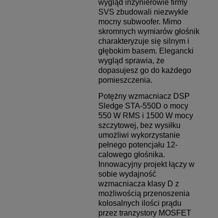
wygląd inżynierowie firmy
SVS zbudowali niezwykle
mocny subwoofer. Mimo
skromnych wymiarów głośnik
charakteryzuje się silnym i
głębokim basem. Elegancki
wygląd sprawia, że
dopasujesz go do każdego
pomieszczenia.
Potężny wzmacniacz DSP
Sledge STA-550D o mocy
550 W RMS i 1500 W mocy
szczytowej, bez wysiłku
umożliwi wykorzystanie
pełnego potencjału 12-
calowego głośnika.
Innowacyjny projekt łączy w
sobie
wydajność
wzmacniacza klasy D z
możliwością przenoszenia
kolosalnych ilości prądu
przez tranzystory
MOSFET