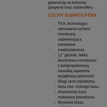
gwarancję na kolumny
pasywne oraz subwoofery.
CECHY SUBWOOFERA
FEA, technologia
sterowania ruchem
membrany
zapewniająca
minimalne
zniekształcenia.
12" głośnik, lekka
aluminiowa membrana
z polipropylenową
nasadką zapewnia
wyjątkową sztywność
Długi skok membrany,
duża moc niskiego basu
Aluminiowy kosz
malowany proszkowo.
Wysokiej klasy,