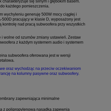
charakteryzuje się silnym i głębokim basem.
 do każdego pomieszczenia.
m wychyleniu generuję 500W mocy ciągłej i
500D pracujący w klasie D, wyposażony jest
kontrolę nad pracą subwoofera przy wszystkich
ne i wolne od szumów zmiany ustawień. Zestaw
ubwoofera z każdym systemem audio i systemem
ina subwoofera oferowana jest w wersji
etalowa.
iowe oraz wychodząc na przeciw oczekiwaniom
arancję na kolumny pasywne oraz subwoofery.
membrany zapewniająca minimalne
na z polipropylenową nasadką zapewnia