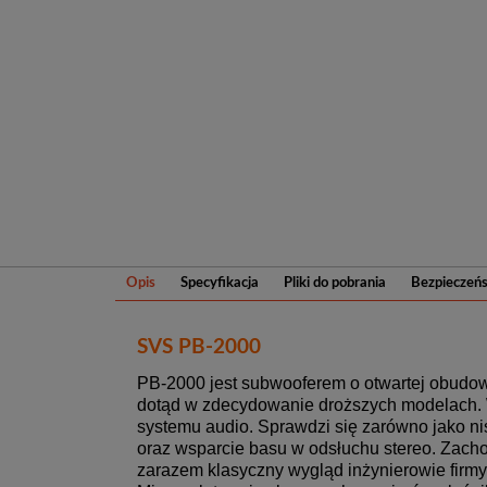
Opis
Specyfikacja
Pliki do pobrania
Bezpieczeń
SVS PB-2000
PB-2000 jest subwooferem o otwartej obudow
dotąd w zdecydowanie droższych modelach
systemu audio. Sprawdzi się zarówno jako n
oraz wsparcie basu w odsłuchu stereo. Zacho
zarazem klasyczny wygląd inżynierowie firm