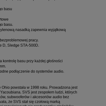
go basu
ytowe
go basu.
pylenową nasadką zapewnia wyjątkową
 bezproblemowej pracy.
ie D, Sledge STA-500D.
ontrolę basu przy każdej głośności
5mm.
odne podłączenie do systemów audio.
 Ohio powstała w 1998 roku. Prowadzona jest
Yacoubiana. SVS jest zespołem ludzi, których
ików, subwooferów i akcesoriów audio bez
ała, że SVS stał się czołową marką