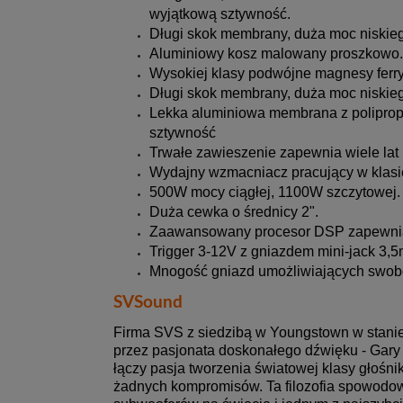
wyjątkową sztywność.
Długi skok membrany, duża moc niskie
Aluminiowy kosz malowany proszkowo.
Wysokiej klasy podwójne magnesy ferr
Długi skok membrany, duża moc niskie
Lekka aluminiowa membrana z polipro
sztywność
Trwałe zawieszenie zapewnia wiele lat
Wydajny wzmacniacz pracujący w klas
500W mocy ciągłej, 1100W szczytowej.
Duża cewka o średnicy 2".
Zaawansowany procesor DSP zapewnia k
Trigger 3-12V z gniazdem mini-jack 3,
Mnogość gniazd umożliwiających swob
SVSound
Firma SVS z siedzibą w Youngstown w stanie
przez pasjonata doskonałego dźwięku - Gary 
łączy pasja tworzenia światowej klasy głośn
żadnych kompromisów. Ta filozofia spowodow