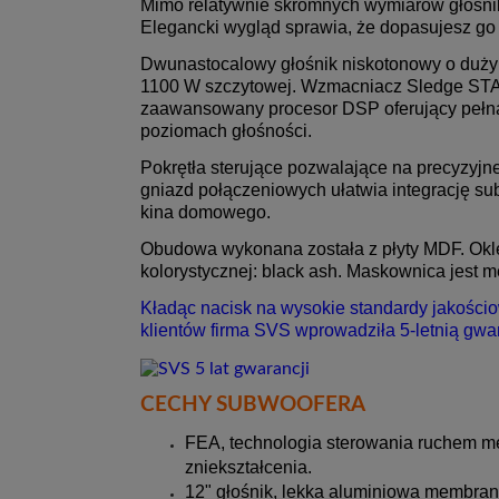
Mimo relatywnie skromnych wymiarów głośnik 
Elegancki wygląd sprawia, że dopasujesz go
Dwunastocalowy głośnik niskotonowy o duży
1100 W szczytowej. Wzmacniacz Sledge STA-
zaawansowany procesor DSP oferujący pełną 
poziomach głośności.
Pokrętła sterujące pozwalające na precyzyj
gniazd połączeniowych ułatwia integrację s
kina domowego.
Obudowa wykonana została z płyty MDF. Okle
kolorystycznej: black ash. Maskownica jest m
Kładąc nacisk na wysokie standardy jakośc
klientów firma SVS wprowadziła 5-letnią gw
CECHY SUBWOOFERA
FEA, technologia sterowania ruchem 
zniekształcenia.
12" głośnik, lekka aluminiowa membra