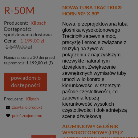
NOWA TUBA TRACTRIX®
R-50M
HORN 90° X 90°
Producent:
Klipsch
Nowa, przeprojektowana tuba
Dostępność:
głośnika wysokotonowego
spodziewana dostawa
Tractrix® zapewnia moc,
Cena:
1 199,00 zł
precyzję i emocje związane z
1 549,00 zł
muzyką na żywo w
połączeniu z najczystszym,
Najniższa cena z 30 dni przed
niezwykle naturalnym
tą promocją:
1 199,00 zł
dźwiękiem. Zwiększenie
Jeżeli produkt jest sprzedawany krócej niż 30
zewnętrznych wymiarów tuby
dni, wyświetlana jest najniższa cena od
powiadom o
umożliwiło kontrolę
momentu, kiedy produkt pojawił się w
dostępności
kierunkowości w szerszym
sprzedaży.
paśmie częstotliwości, co
zapewnia lepszą
Producent:
Klipsch
kierunkowość wysokich
zapytaj o produkt
częstotliwości i dokładniejszą
scenę dźwiękową.
poleć znajomemu
ALUMINIOWY GŁOŚNIK
WYSOKOTONOWY (LTS) Z