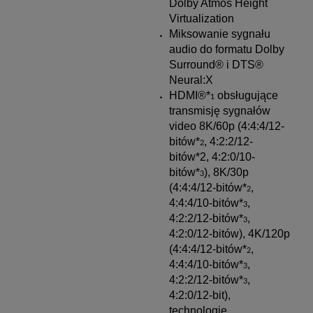
Dolby Atmos Height
Virtualization
Miksowanie sygnału
audio do formatu Dolby
Surround® i DTS®
Neural:X
HDMI®*
obsługujące
1
transmisję sygnałów
video 8K/60p (4:4:4/12-
bitów*
, 4:2:2/12-
2
bitów*2, 4:2:0/10-
bitów*
), 8K/30p
3
(4:4:4/12-bitów*
,
2
4:4:4/10-bitów*
,
3
4:2:2/12-bitów*
,
3
4:2:0/12-bitów), 4K/120p
(4:4:4/12-bitów*
,
2
4:4:4/10-bitów*
,
3
4:2:2/12-bitów*
,
3
4:2:0/12-bit),
technologie