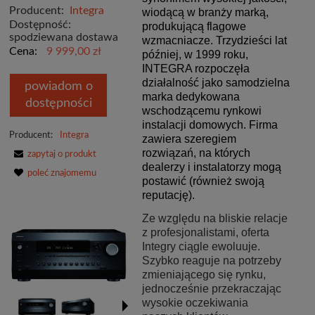
Producent:
Integra
wiodącą w branży marką,
Dostępność:
produkującą flagowe
spodziewana dostawa
wzmacniacze. Trzydzieści lat
Cena:
9 999,00 zł
później, w 1999 roku,
INTEGRA rozpoczęła
działalność jako samodzielna
powiadom o
marka dedykowana
dostępności
wschodzącemu rynkowi
instalacji domowych. Firma
Producent:
Integra
zawiera szeregiem
rozwiązań, na których
zapytaj o produkt
dealerzy i instalatorzy mogą
poleć znajomemu
postawić (również swoją
reputację).
Ze względu na bliskie relacje
z profesjonalistami, oferta
Integry ciągle ewoluuje.
Szybko reaguje na potrzeby
zmieniającego się rynku,
jednocześnie przekraczając
wysokie oczekiwania