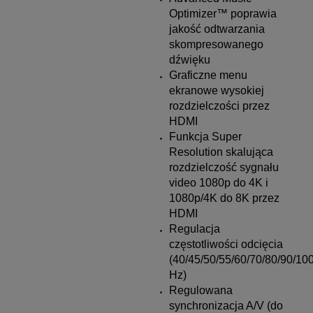
Optimizer™ poprawia
jakość odtwarzania
skompresowanego
dźwięku
Graficzne menu
ekranowe wysokiej
rozdzielczości przez
HDMI
Funkcja Super
Resolution skalująca
rozdzielczość sygnału
video 1080p do 4K i
1080p/4K do 8K przez
HDMI
Regulacja
częstotliwości odcięcia
(40/45/50/55/60/70/80/90/10
Hz)
Regulowana
synchronizacja A/V (do