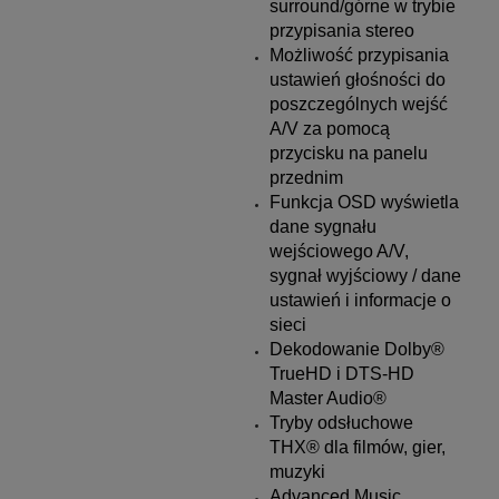
surround/górne w trybie
przypisania stereo
Możliwość przypisania
ustawień głośności do
poszczególnych wejść
A/V za pomocą
przycisku na panelu
przednim
Funkcja OSD wyświetla
dane sygnału
wejściowego A/V,
sygnał wyjściowy / dane
ustawień i informacje o
sieci
Dekodowanie Dolby®
TrueHD i DTS-HD
Master Audio®
Tryby odsłuchowe
THX® dla filmów, gier,
muzyki
Advanced Music