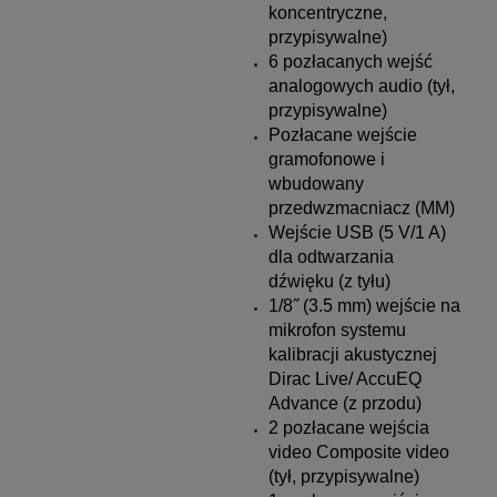
koncentryczne,
przypisywalne)
6 pozłacanych wejść
analogowych audio (tył,
przypisywalne)
Pozłacane wejście
gramofonowe i
wbudowany
przedwzmacniacz (MM)
Wejście USB (5 V/1 A)
dla odtwarzania
dźwięku (z tyłu)
1/8˝ (3.5 mm) wejście na
mikrofon systemu
kalibracji akustycznej
Dirac Live/ AccuEQ
Advance (z przodu)
2 pozłacane wejścia
video Composite video
(tył, przypisywalne)