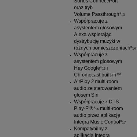
Sonos Connect/Port
oraz tryb
Volume Passthrough*
13
Współpracuje z
asystentem głosowym
Alexa wspierając
dystrybucję muzyki w
różnych pomieszczeniach*
14
Współpracuje z
asystentem głosowym
Hey Google*
i
15
Chromecast built-in™
AirPlay 2 multi-room
audio ze sterowaniem
głosem Siri
Współpracuje z DTS
Play-Fi®*
multi-room
16
audio przez aplikację
Integra Music Control*
17
Kompatybilny z
aplikacją Integra