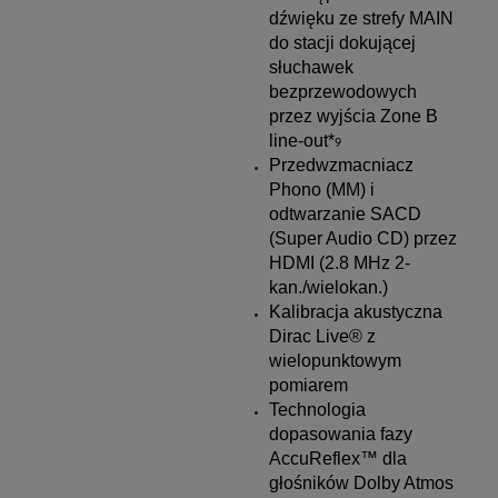
dźwięku ze strefy MAIN
do stacji dokującej
słuchawek
bezprzewodowych
przez wyjścia Zone B
line-out*
9
Przedwzmacniacz
Phono (MM) i
odtwarzanie SACD
(Super Audio CD) przez
HDMI (2.8 MHz 2-
kan./wielokan.)
Kalibracja akustyczna
Dirac Live® z
wielopunktowym
pomiarem
Technologia
dopasowania fazy
AccuReflex™ dla
głośników Dolby Atmos