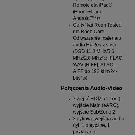
Remote dla iPad®,
iPhone®, and
Android™*
17
Certyfikat Roon Tested
dla Roon Core
Odtwarzanie materiału
audio Hi-Res z sieci
(DSD 11.2 MHz/5.6
MHz/2.8 MHz*
, FLAC,
18
WAV [RIFF], ALAC,
AIFF do 192 kHz/24-
bity*
)
19
Połączenia Audio-Video
7 wejść HDMI (1 front),
wyjście Main (eARC),
wyjście Sub/Zone 2
2 cyfrowe wejścia audio
(tył, 1 optyczne, 1
pozłacane