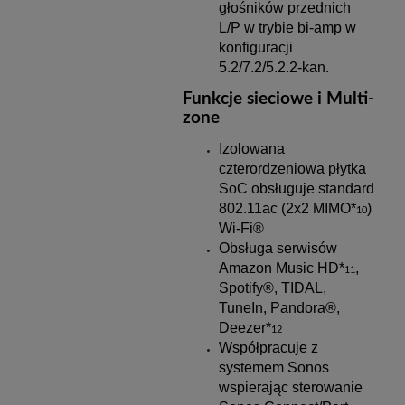
głośników przednich
L/P w trybie bi-amp w
konfiguracji
5.2/7.2/5.2.2-kan.
Funkcje sieciowe i Multi-
zone
Izolowana
czterordzeniowa płytka
SoC obsługuje standard
802.11ac (2x2 MIMO*
)
10
Wi-Fi®
Obsługa serwisów
Amazon Music HD*
,
11
Spotify®, TIDAL,
TuneIn, Pandora®,
Deezer*
12
Współpracuje z
systemem Sonos
wspierając sterowanie