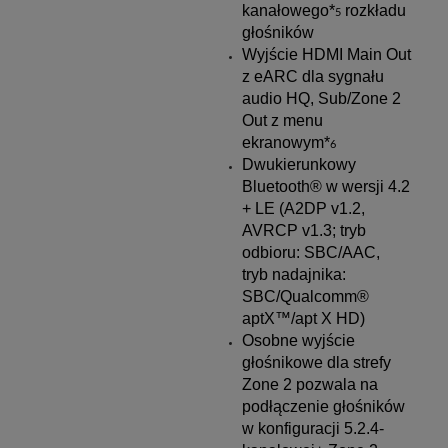
kanałowego*
rozkładu
5
głośników
Wyjście HDMI Main Out
z eARC dla sygnału
audio HQ, Sub/Zone 2
Out z menu
ekranowym*
6
Dwukierunkowy
Bluetooth® w wersji 4.2
+ LE (A2DP v1.2,
AVRCP v1.3; tryb
odbioru: SBC/AAC,
tryb nadajnika:
SBC/Qualcomm®
aptX™/apt X HD)
Osobne wyjście
głośnikowe dla strefy
Zone 2 pozwala na
podłączenie głośników
w konfiguracji 5.2.4-