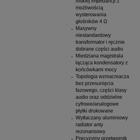
niskiej impedancji z
możliwością
wysterowania
głośników 4 Ω
Masywny
niestandardowy
transformator i ręcznie
dobrane części audio
Miedziana magistrala
łącząca kondensatory z
końcówkami mocy
Topologia wzmacniacza
bez przesunięcia
fazowego, części klasy
audio oraz oddzielne
cyfrowe/analogowe
płytki drukowane
Wytłaczany aluminiowy
radiator anty
rezonansowy
Precyzyjny przetwornik