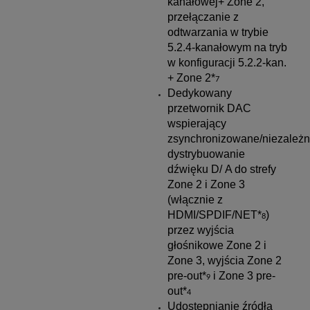
kanałowej+ Zone 2,
przełączanie z
odtwarzania w trybie
5.2.4-kanałowym na tryb
w konfiguracji 5.2.2-kan.
+ Zone 2*
7
Dedykowany
przetwornik DAC
wspierający
zsynchronizowane/niezależ
dystrybuowanie
dźwięku D/ A do strefy
Zone 2 i Zone 3
(włącznie z
HDMI/SPDIF/NET*
)
8
przez wyjścia
głośnikowe Zone 2 i
Zone 3, wyjścia Zone 2
pre-out*
i Zone 3 pre-
9
out*
4
Udostępnianie źródła