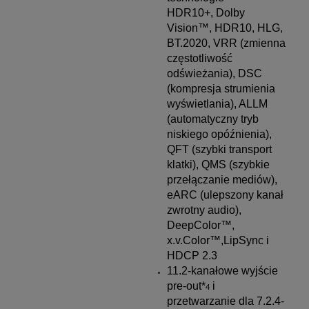
HDR10+, Dolby
Vision™, HDR10, HLG,
BT.2020, VRR (zmienna
częstotliwość
odświeżania), DSC
(kompresja strumienia
wyświetlania), ALLM
(automatyczny tryb
niskiego opóźnienia),
QFT (szybki transport
klatki), QMS (szybkie
przełączanie mediów),
eARC (ulepszony kanał
zwrotny audio),
DeepColor™,
x.v.Color™,LipSync i
HDCP 2.3
11.2-kanałowe wyjście
pre-out*
i
4
przetwarzanie dla 7.2.4-