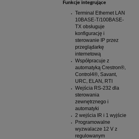
Funkcje integrujące
Terminal Ethernet LAN
10BASE-T/100BASE-
TX obsługuje
konfigurację i
sterowanie IP przez
przeglądarkę
internetową
Współpracuje z
automatyką Crestron®,
Control4®, Savant,
URC, ELAN, RTI
Wejścia RS-232 dla
sterowania
zewnętrznego i
automatyki
2 wejścia IR i 1 wyjście
Programowalne
wyzwalacze 12 V z
regulowanym