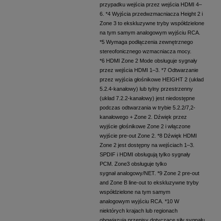
przypadku wejścia przez wejścia HDMI 4–
6. *4 Wyjścia przedwzmacniacza Height 2 i
Zone 3 to ekskluzywne tryby współdzielone
na tym samym analogowym wyjściu RCA.
*5 Wymaga podłączenia zewnętrznego
stereofonicznego wzmacniacza mocy.
*6
HDMI Zone 2 Mode obsługuje sygnały
przez wejścia HDMI 1–3. *7 Odtwarzanie
przez wyjścia głośnikowe HEIGHT 2 (układ
5.2.4-kanałowy) lub tylny przestrzenny
(układ 7.2.2-kanałowy) jest niedostępne
podczas odtwarzania w trybie 5.2.2/7,2-
kanałowego + Zone 2. Dźwięk przez
wyjście głośnikowe Zone 2 i włączone
wyjście pre-out Zone 2. *8 Dźwięk HDMI
Zone 2 jest dostępny na wejściach 1–3.
SPDIF i HDMI obsługują tylko sygnały
PCM. Zone3 obsługuje tylko
sygnał analogowy/NET. *9 Zone 2 pre-out
and Zone B line-out to ekskluzywne tryby
współdzielone na tym samym
analogowym wyjściu RCA. *10 W
niektórych krajach lub regionach
obowiązują przepisy dotyczące siły sygnału