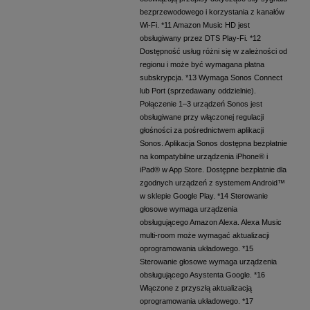
bezprzewodowego i korzystania z kanałów
Wi-Fi. *11 Amazon Music HD jest
obsługiwany przez DTS Play-Fi. *12
Dostępność usług różni się w zależności od
regionu i może być wymagana płatna
subskrypcja. *13 Wymaga Sonos Connect
lub Port (sprzedawany oddzielnie).
Połączenie 1–3 urządzeń Sonos jest
obsługiwane przy włączonej regulacji
głośności za pośrednictwem aplikacji
Sonos. Aplikacja Sonos dostępna bezpłatnie
na kompatybilne urządzenia iPhone® i
iPad® w App Store. Dostępne bezpłatnie dla
zgodnych urządzeń z systemem Android™
w sklepie Google Play. *14 Sterowanie
głosowe wymaga urządzenia
obsługującego Amazon Alexa. Alexa Music
multi-room może wymagać aktualizacji
oprogramowania układowego. *15
Sterowanie głosowe wymaga urządzenia
obsługującego Asystenta Google. *16
Włączone z przyszłą aktualizacją
oprogramowania układowego. *17