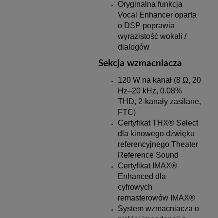
Oryginalna funkcja
Vocal Enhancer oparta
o DSP poprawia
wyrazistość wokali /
dialogów
Sekcja wzmacniacza
120 W na kanał (8 Ω, 20
Hz–20 kHz, 0.08%
THD, 2-kanały zasilane,
FTC)
Certyfikat THX® Select
dla kinowego dźwięku
referencyjnego Theater
Reference Sound
Certyfikat IMAX®
Enhanced dla
cyfrowych
remasterowów IMAX®
System wzmacniacza o