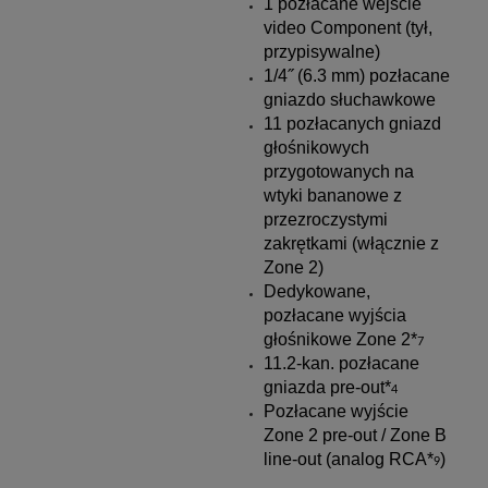
1 pozłacane wejście
video Component (tył,
przypisywalne)
1/4˝ (6.3 mm) pozłacane
gniazdo słuchawkowe
11 pozłacanych gniazd
głośnikowych
przygotowanych na
wtyki bananowe z
przezroczystymi
zakrętkami (włącznie z
Zone 2)
Dedykowane,
pozłacane wyjścia
głośnikowe Zone 2*
7
11.2-kan. pozłacane
gniazda pre-out*
4
Pozłacane wyjście
Zone 2 pre-out / Zone B
line-out (analog RCA*
)
9