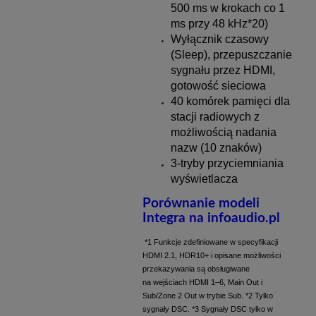
500 ms w krokach co 1
ms przy 48 kHz*20)
Wyłącznik czasowy
(Sleep), przepuszczanie
sygnału przez HDMI,
gotowość sieciowa
40 komórek pamięci dla
stacji radiowych z
możliwością nadania
nazw (10 znaków)
3-tryby przyciemniania
wyświetlacza
Porównanie modeli
Integra na infoaudio.pl
*1 Funkcje zdefiniowane w specyfikacji
HDMI 2.1, HDR10+ i opisane możliwości
przekazywania są obsługiwane
na wejściach HDMI 1–6, Main Out i
Sub/Zone 2 Out w trybie Sub. *2 Tylko
sygnały DSC. *3 Sygnały DSC tylko w