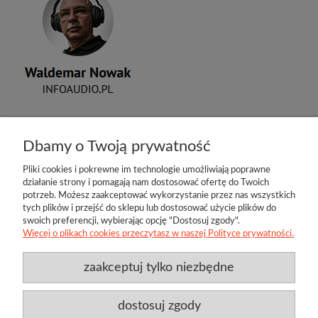
SVS: 5000 R|Evolution - dwa 15" subwoofery z licencję na
wyburzanie - INFOAUDIO.PL
Dbamy o Twoją prywatność
Pliki cookies i pokrewne im technologie umożliwiają poprawne
działanie strony i pomagają nam dostosować ofertę do Twoich
potrzeb. Możesz zaakceptować wykorzystanie przez nas wszystkich
tych plików i przejść do sklepu lub dostosować użycie plików do
swoich preferencji, wybierając opcję "Dostosuj zgody".
Więcej o plikach cookies przeczytasz w naszej Polityce prywatności.
zaakceptuj tylko niezbędne
Przydatne linki
Producenci
O firmie
Regulamin
Twoje konto
Jamo
Bl
Kontakt
Polityka prywatności
Twój koszyk
Techlink
D
dostosuj zgody
Aktualności
Klipsch
Be