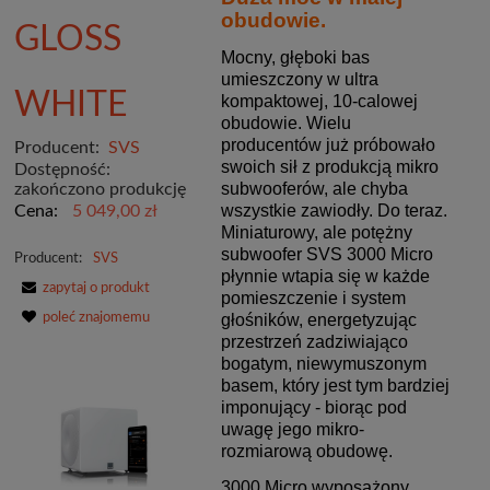
obudowie.
GLOSS
Mocny, głęboki bas
umieszczony w ultra
WHITE
kompaktowej, 10-calowej
obudowie. Wielu
producentów już próbowało
Producent:
SVS
swoich sił z produkcją mikro
Dostępność:
subwooferów, ale chyba
zakończono produkcję
wszystkie zawiodły. Do teraz.
Cena:
5 049,00 zł
Miniaturowy, ale potężny
subwoofer SVS 3000 Micro
Producent:
SVS
płynnie wtapia się w każde
zapytaj o produkt
pomieszczenie i system
poleć znajomemu
głośników, energetyzując
przestrzeń zadziwiająco
bogatym, niewymuszonym
basem, który jest tym bardziej
imponujący - biorąc pod
uwagę jego mikro-
rozmiarową obudowę.
3000 Micro wyposażony