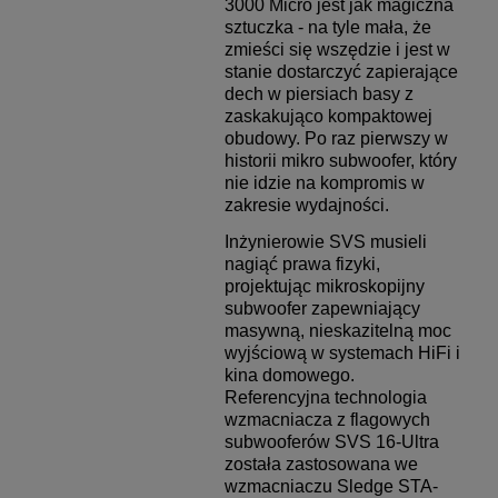
3000 Micro jest jak magiczna
sztuczka - na tyle mała, że
zmieści się wszędzie i jest w
stanie dostarczyć zapierające
dech w piersiach basy z
zaskakująco kompaktowej
obudowy. Po raz pierwszy w
historii mikro subwoofer, który
nie idzie na kompromis w
zakresie wydajności.
Inżynierowie SVS musieli
nagiąć prawa fizyki,
projektując mikroskopijny
subwoofer zapewniający
masywną, nieskazitelną moc
wyjściową w systemach HiFi i
kina domowego.
Referencyjna technologia
wzmacniacza z flagowych
subwooferów SVS 16-Ultra
została zastosowana we
wzmacniaczu Sledge STA-